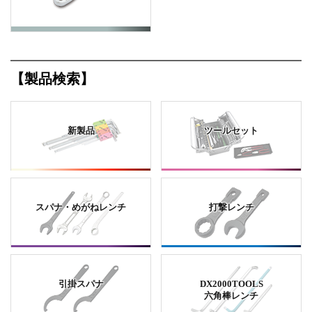
【製品検索】
新製品
ツールセット
スパナ・めがねレンチ
打撃レンチ
引掛スパナ
DX2000TOOLS
六角棒レンチ