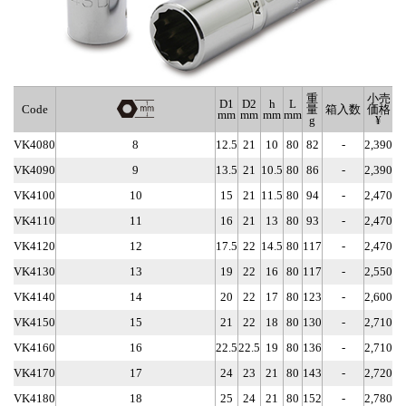
重
小売
D1
D2
h
L
Code
量
箱入数
価格
mm
mm
mm
mm
g
¥
VK4080
8
12.5
21
10
80
82
-
2,390
VK4090
9
13.5
21
10.5
80
86
-
2,390
VK4100
10
15
21
11.5
80
94
-
2,470
VK4110
11
16
21
13
80
93
-
2,470
VK4120
12
17.5
22
14.5
80
117
-
2,470
VK4130
13
19
22
16
80
117
-
2,550
VK4140
14
20
22
17
80
123
-
2,600
VK4150
15
21
22
18
80
130
-
2,710
VK4160
16
22.5
22.5
19
80
136
-
2,710
VK4170
17
24
23
21
80
143
-
2,720
VK4180
18
25
24
21
80
152
-
2,780