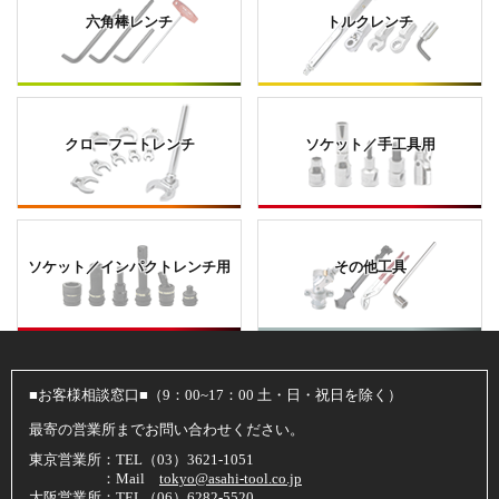
六角棒レンチ
トルクレンチ
クローフートレンチ
ソケット／手工具用
ソケット／インパクトレンチ用
その他工具
■お客様相談窓口■（9：00~17：00 土・日・祝日を除く）
最寄の営業所までお問い合わせください。
東京営業所：TEL（03）3621-1051
：Mail
tokyo@asahi-tool.co.jp
大阪営業所：TEL（06）6282-5520