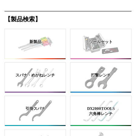
【製品検索】
新製品
ツールセット
スパナ・めがねレンチ
打撃レンチ
引掛スパナ
DX2000TOOLS
六角棒レンチ