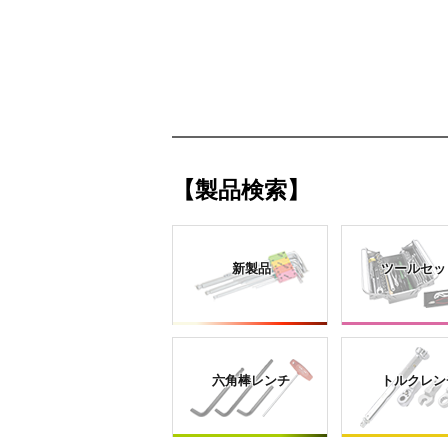
【製品検索】
新製品
ツールセッ
六角棒レンチ
トルクレン