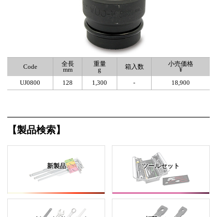
全長
重量
小売価格
Code
箱入数
mm
g
¥
UJ0800
128
1,300
-
18,900
【製品検索】
新製品
ツールセット