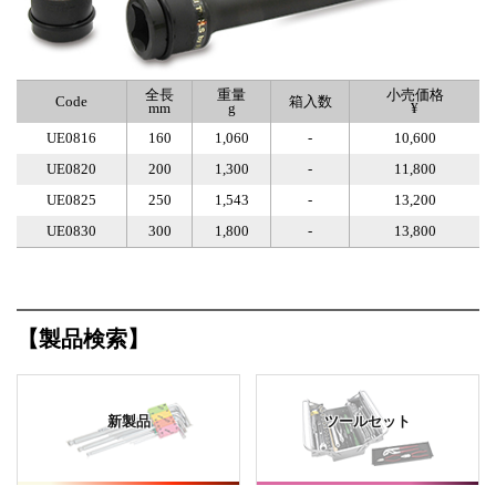
全長
重量
小売価格
Code
箱入数
mm
g
¥
UE0816
160
1,060
-
10,600
UE0820
200
1,300
-
11,800
UE0825
250
1,543
-
13,200
UE0830
300
1,800
-
13,800
【製品検索】
新製品
ツールセット