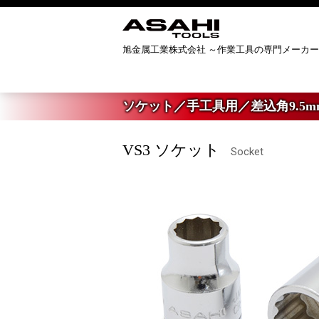
旭金属工業株式会社 ～作業工具の専門メーカ
ホーム
>
製品案内
>
ソケット／手工具
ソケット／手工具用／差込角9.5mm [
VS3 ソケット
Socket