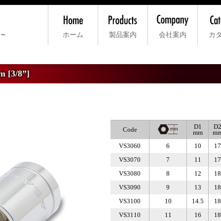
ー～
ホーム
製品案内
会社案内
カ
用
>
差込角9.5mm [3/8”]
>
VS3 ソケット
3/8”]
D1
D
Code
mm
m
VS3060
6
10
17
VS3070
7
11
17
VS3080
8
12
18
VS3090
9
13
18
VS3100
10
14.5
18
VS3110
11
16
18