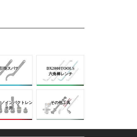
引掛スパナ
DX2000TOOLS
六角棒レンチ
ト／インパクトレン
その他工具
チ用