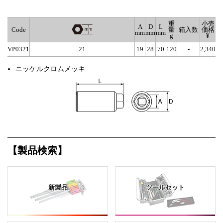
重
小売
A
D
L
Code
量
箱入数
価格
mm
mm
mm
g
¥
VP0321
21
19
28
70
120
-
2,340
ニッケルクロムメッキ
【製品検索】
新製品
ツールセット