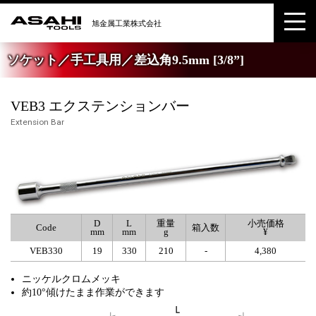
ソケット／手工具用／差込角9.5mm [3/8”]
VEB3 エクステンションバー
Extension Bar
D
L
重量
小売価格
Code
箱入数
mm
mm
g
¥
VEB330
19
330
210
-
4,380
ニッケルクロムメッキ
約10°傾けたまま作業ができます