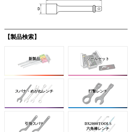
【製品検索】
新製品
ツールセット
スパナ・めがねレンチ
打撃レンチ
引掛スパナ
DX2000TOOLS
六角棒レンチ