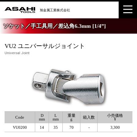
ソケット／手工具用／差込角6.3mm [1/4”]
VU2 ユニバーサルジョイント
Universal Joint
D
L
重量
小売価格
Code
箱入数
mm
mm
g
¥
VU0200
14
35
70
-
3,300