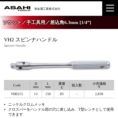
ソケット／手工具用／差込角6.3mm [1/4”]
VH2 スピンナハンドル
Spinner Handle
D
L
重量
小売価格
Code
箱入数
mm
mm
g
¥
VH0215
13
150
85
-
2,830
ニッケルクロムメッキ
クロスバーをハンドル部の穴に差し込み、T型レンチとして使用
できます