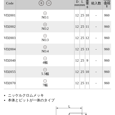
重
小売
D
L
Code
量
箱入数
価格
mm
mm
g
¥
VD2001
12
25
10
-
960
NO.1
VD2002
12
25
11
-
960
NO.2
VD2003
12
25
12
-
960
NO.3
VD2004
12
25
13
-
960
NO.4
VD2040
12
25
9
-
960
4幅
VD2055
12
25
10
-
960
5.5幅
VD2070
12
25
11
-
960
7幅
ニッケルクロムメッキ
本体とビットが一体のタイプ