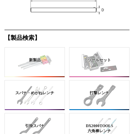
【製品検索】
新製品
ツールセット
スパナ・めがねレンチ
打撃レンチ
引掛スパナ
DX2000TOOLS
六角棒レンチ