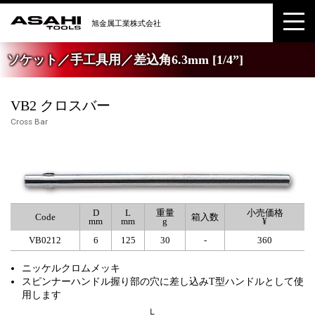
ソケット／手工具用／差込角6.3mm [1/4”]
VB2 クロスバー
Cross Bar
D
L
重量
小売価格
Code
箱入数
mm
mm
g
¥
VB0212
6
125
30
-
360
ニッケルクロムメッキ
スピンナーハンドル握り部の穴に差し込みT型ハンドルとして使
用します