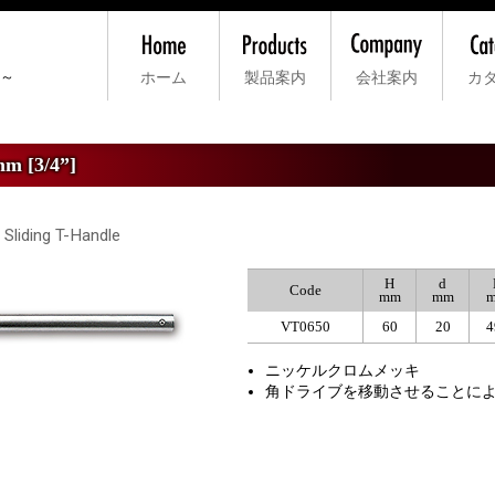
ー～
ホーム
製品案内
会社案内
カ
用
>
差込角19.0mm [3/4”]
>
VT6 Ｔ形スライドハンドル
[3/4”]
Sliding T-Handle
H
d
Code
mm
mm
VT0650
60
20
4
ニッケルクロムメッキ
角ドライブを移動させることに