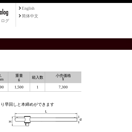
English
简体中文
タログ
L
重量
小売価格
箱入数
mm
g
¥
90
1,500
1
7,300
より早回しと本締めができます