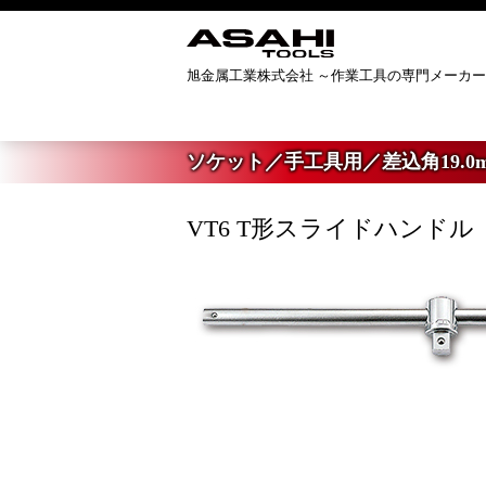
旭金属工業株式会社 ～作業工具の専門メーカ
ホーム
>
製品案内
>
ソケット／手工具
ソケット／手工具用／差込角19.0mm 
VT6 T形スライドハンドル