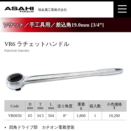
ソケット／手工具用／差込角19.0mm [3/4”]
VR6 ラチェットハンドル
Ratchet Handle
D
T
L
重量
小売価格
Code
送り角度
箱入数
mm
mm
mm
g
¥
VR0650
65
34.5
504
8°
1,800
1
19,200
四角ドライブ部 カチオン電着塗装