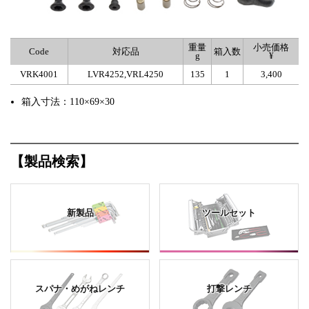
重量
小売価格
Code
対応品
箱入数
g
¥
VRK4001
LVR4252,VRL4250
135
1
3,400
箱入寸法：110×69×30
【製品検索】
新製品
ツールセット
スパナ・めがねレンチ
打撃レンチ