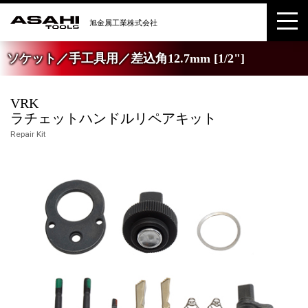
ソケット／手工具用／差込角12.7mm [1/2"]
VRK
ラチェットハンドルリペアキット
Repair Kit