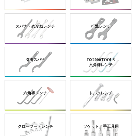
スパナ・めがねレンチ
打撃レンチ
引掛スパナ
DX2000TOOLS
六角棒レンチ
六角棒レンチ
トルクレンチ
クローフートレンチ
ソケット／手工具用