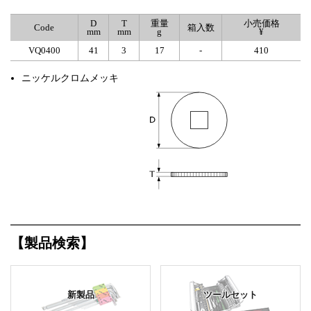
D
T
重量
小売価格
Code
箱入数
mm
mm
g
¥
VQ0400
41
3
17
-
410
ニッケルクロムメッキ
【製品検索】
新製品
ツールセット