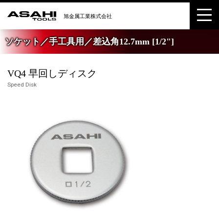
ソケット／手工具用／差込角12.7mm [1/2"]
VQ4 早回しディスク
Speed Disk