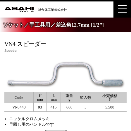
ソケット／手工具用／差込角12.7mm [1/2”]
VN4 スピーダー
Speeder
H
L
重量
小売価格
Code
箱入数
mm
mm
g
¥
VN0440
93
415
660
5
5,500
ニッケルクロムメッキ
早回し用のハンドルです